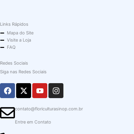
Links Rápidos
Mapa do Site
Visite a Loja
FAQ
Redes Sociais
Siga nas Redes Sociais
F
X
Y
I
a
-
o
n
c
t
u
s
e
w
t
t
contato@floriculturasinop.com.br
b
i
u
a
o
Entre em Contato
t
b
g
o
t
e
r