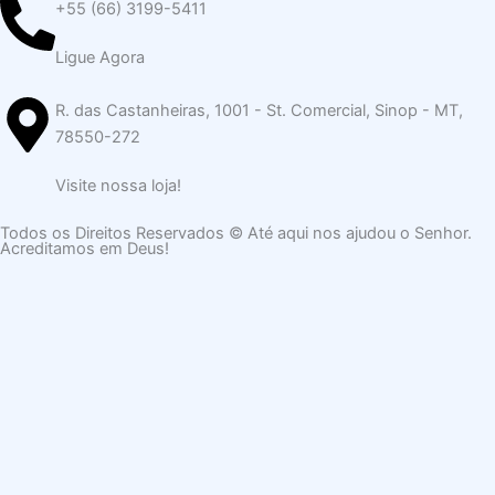
+55 (66) 3199-5411
k
e
a
r
m
Ligue Agora
R. das Castanheiras, 1001 - St. Comercial, Sinop - MT,
78550-272
Visite nossa loja!
Todos os Direitos Reservados © Até aqui nos ajudou o Senhor.
Acreditamos em Deus!