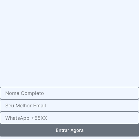
Seu
Nome
Email
Whats
Entrar Agora