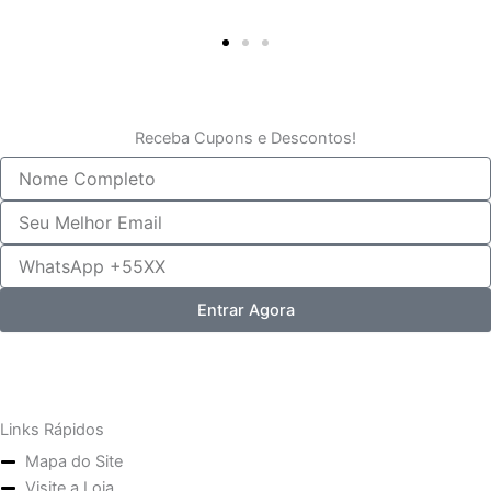
Receba Cupons e Descontos!
Seu
Nome
Email
Whats
Entrar Agora
Links Rápidos
Mapa do Site
Visite a Loja